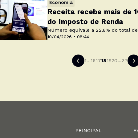
Economia
Receita recebe mais de 1
do Imposto de Renda
Número equivale a 22,8% do total d
10/04/2026 • 08:44
1
...
16
17
18
19
20
...
27
PRINCIPAL
E