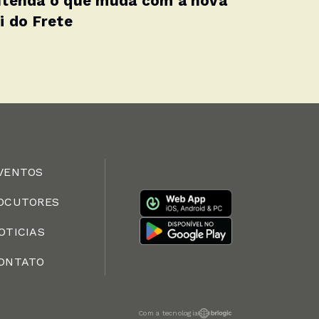
tenda o que muda com a nova
i do Frete
VENTOS
OCUTORES
OTICIAS
ONTATO
Com a tecnologia