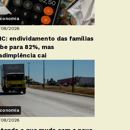
conomia
/08/2026
C: endividamento das famílias
be para 82%, mas
adimplência cai
conomia
/08/2026