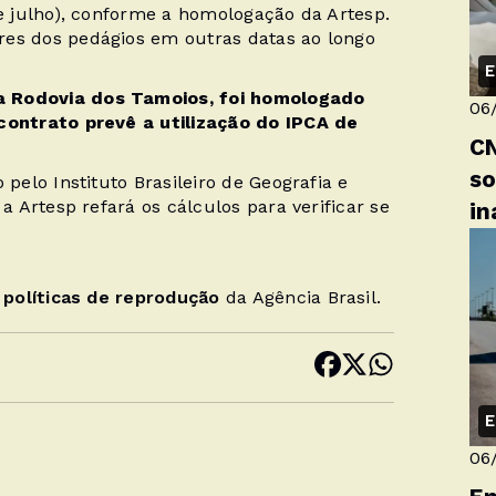
de julho), conforme a homologação da Artesp.
res dos pedágios em outras datas ao longo
E
a Rodovia dos Tamoios, foi homologado
06
 contrato prevê a utilização do IPCA de
CN
so
 pelo Instituto Brasileiro de Geografia e
 a Artesp refará os cálculos para verificar se
in
s
políticas de reprodução
da Agência Brasil.
E
06