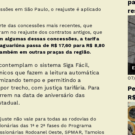
pa
ssões em São Paulo, o reajuste é aplicado
re
arte das concessões mais recentes, que
ram no reajuste dos contratos antigos, que
m algumas dessas concessões, a tarifa
Jaguariúna passa de R$ 17,60 para R$ 8,80
 também em outras praças da região.
contemplam o sistema Siga Fácil,
E
ônicos que fazem a leitura automática
07
omizando tempo e permitindo a
por trecho, com justiça tarifária. Para
Pe
rrem na data de aniversário das
R$
stadual.
juste não vale para todas as rodovias do
ionárias das 1ª e 2ª fases do Programa
ssionárias Rodoanel Oeste, SPMAR, Tamoios