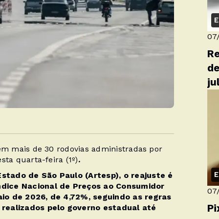
E
07
Re
de
ju
 em mais de 30 rodovias administradas por
sta quarta-feira (1º)
.
E
stado de São Paulo (Artesp), o reajuste é
ndice Nacional de Preços ao Consumidor
07
io de 2026, de 4,72%, seguindo as regras
Pi
 realizados pelo governo estadual até