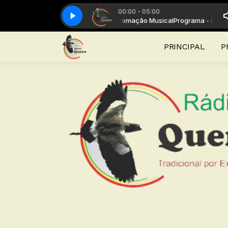
00:00 - 05:00
anta da Quero Quero com Programação Musical
Xirú Missioneiro - 14 - Tostado Labareda
Xirú Missioneiro - 14 - Tostado
Programa - Bailanta da 
PRINCIPAL
P