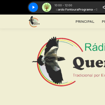
10:00 - 12:00
 - Galpão de Campanha com Ricardo Fontoura
Dica rural - Completo
Dica rural - Completo
Programa - Galpão de C
PRINCIPAL
P