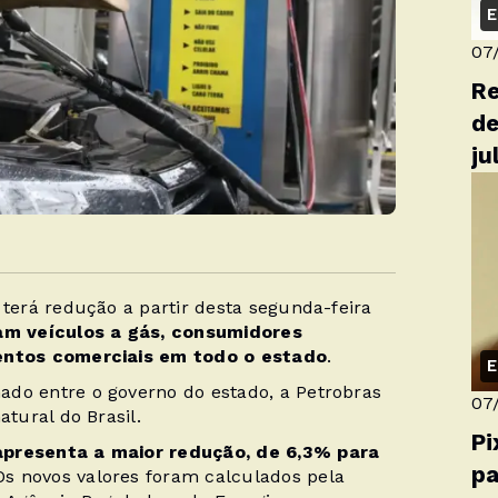
E
07
Re
de
ju
 terá redução a partir desta segunda-feira
zam veículos a gás, consumidores
mentos comerciais em todo o estado
.
E
ado entre o governo do estado, a Petrobras
07
atural do Brasil.
Pi
apresenta a maior redução, de 6,3% para
pa
s novos valores foram calculados pela