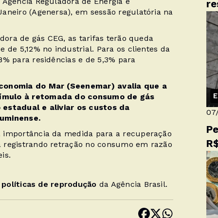
 Agência Reguladora de Energia e
re
aneiro (Agenersa), em sessão regulatória na
idora de gás CEG, as tarifas terão queda
 de 5,12% no industrial. Para os clientes da
8% para residências e de 5,3% para
Economia do Mar (Seenemar) avalia que a
E
tímulo à retomada do consumo de gás
 estadual e aliviar os custos da
07
luminense.
Pe
a importância da medida para a recuperação
R$
a registrando retração no consumo em razão
is.
s
políticas de reprodução
da Agência Brasil.