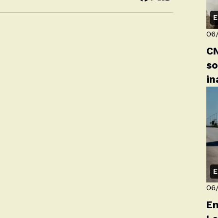
E
06
CN
so
in
E
06
En