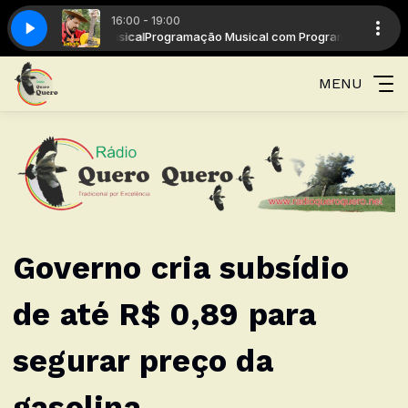
16:00 - 19:00
gramação Musical
Milonga de pai pra filho
Programação Musical com Programação Musical
MENU
Governo cria subsídio
de até R$ 0,89 para
segurar preço da
gasolina