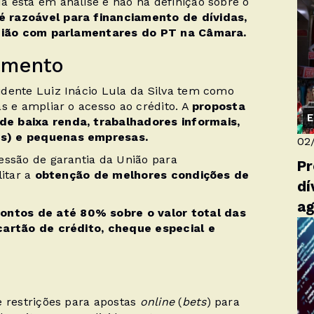
 está em análise e não há definição sobre o
 razoável para financiamento de dívidas,
eunião com parlamentares do PT na Câmara.
amento
dente Luiz Inácio Lula da Silva tem como
s e ampliar o acesso ao crédito. A
proposta
E
e baixa renda, trabalhadores informais,
Is) e pequenas empresas.
02
essão de garantia da União para
Pr
litar a
obtenção de melhores condições de
dí
a
ntos de até 80% sobre o valor total das
cartão de crédito, cheque especial e
e restrições para apostas
online
(
bets
) para