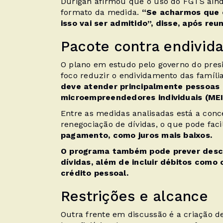
Durigan afirmou que o uso do FGTS ainda
formato da medida.
“Se acharmos que é
isso vai ser admitido”, disse, após r
Pacote contra endivid
O plano em estudo pelo governo do presi
foco reduzir o endividamento das família
deve atender principalmente pessoas d
microempreendedores individuais (ME
Entre as medidas analisadas está a conc
renegociação de dívidas, o que pode faci
pagamento, como juros mais baixos.
O programa também pode prever desco
dívidas, além de incluir débitos como 
crédito pessoal.
Restrições e alcance
Outra frente em discussão é a criação d