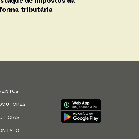
staque de impostos da
forma tributária
VENTOS
OCUTORES
OTICIAS
ONTATO