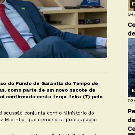
E
04
Co
de
 uso do Fundo de Garantia do Tempo de
das, como parte de um novo pacote de
E
oi confirmada nesta terça-feira (7) pelo
03
Pe
discussão conjunta com o Ministério do
de
iz Marinho, que demonstra preocupação
C