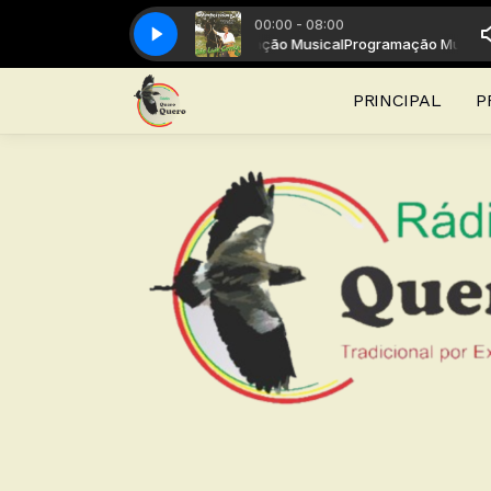
00:00 - 08:00
amação Musical com Programação Musical
joão luiz correa - meu canto
joão luiz correa - meu canto
Programação Musical com P
PRINCIPAL
P