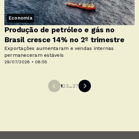
Economia
Produção de petróleo e gás no
Brasil cresce 14% no 2º trimestre
Exportações aumentaram e vendas internas
permaneceram estáveis
29/07/2026 • 08:55
1
2
3
...
27