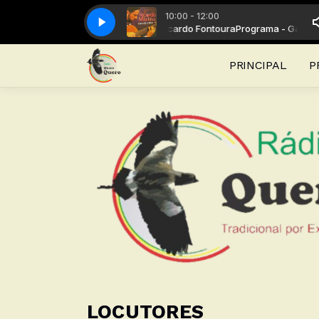
10:00 - 12:00
rama - Galpão de Campanha com Ricardo Fontoura
Romance de Um Peão Posteiro
Romance de Um Peão Posteir
Programa - Galpão 
PRINCIPAL
P
LOCUTORES